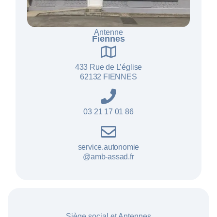
Antenne
Fiennes
433 Rue de L’ég
lise
62132 FIENNES
03 21 17 01 86
service.autonomie
@amb-assad.fr
Siège social et Antennes