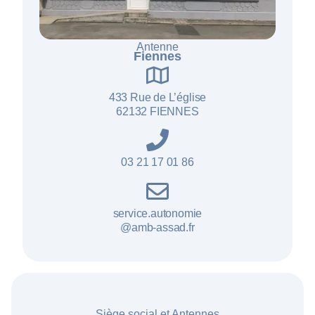
Antenne
Fiennes
433 Rue de L’ég
lise
62132 FIENNES
03 21 17 01 86
service.autonomie
@amb-assad.fr
Siège social et Antennes