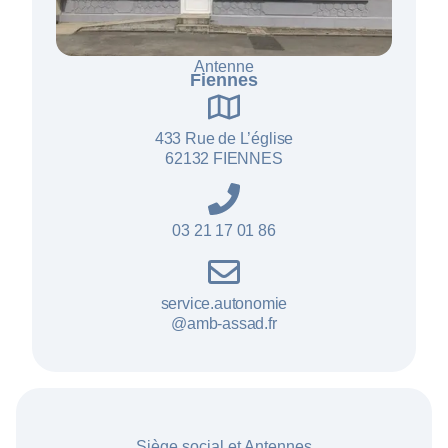
Antenne
Fiennes
433 Rue de L’ég
lise
62132 FIENNES
03 21 17 01 86
service.autonomie
@amb-assad.fr
Siège social et Antennes