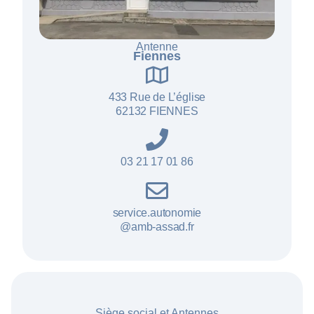
Antenne
Fiennes
433 Rue de L’ég
lise
62132 FIENNES
03 21 17 01 86
service.autonomie
@amb-assad.fr
Siège social et Antennes