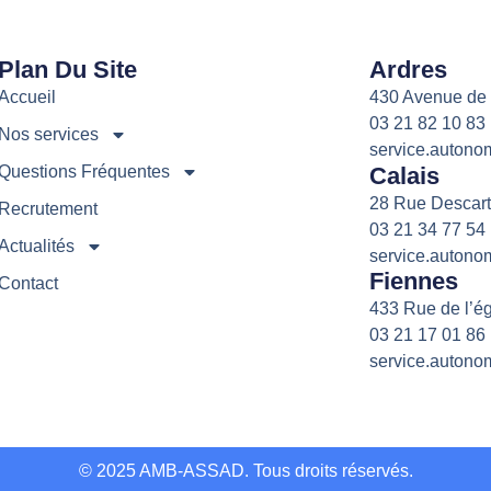
Plan Du Site
Ardres
Accueil
430 Avenue de
03 21 82 10 83
Nos services
service.autono
Calais
Questions Fréquentes
28 Rue Descar
Recrutement
03 21 34 77 54
Actualités
service.autono
Fiennes
Contact
433 Rue de l’é
03 21 17 01 86
service.autono
© 2025 AMB-ASSAD. Tous droits réservés.