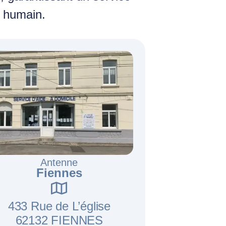
t humain.
Antenne
Fiennes
433 Rue de L’ég
lise
62132 FIENNES